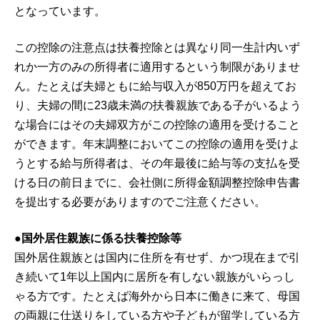
となっています。
この控除の注意点は扶養控除とは異なり同一生計内いず
れか一方のみの所得者に適用するという制限がありませ
ん。たとえば夫婦ともに給与収入が850万円を超えてお
り、夫婦の間に23歳未満の扶養親族である子がいるよう
な場合にはその夫婦双方がこの控除の適用を受けること
ができます。年末調整においてこの控除の適用を受けよ
うとする給与所得者は、その年最後に給与等の支払を受
ける日の前日までに、会社側に所得金額調整控除申告書
を提出する必要がありますのでご注意ください。
●国外居住親族に係る扶養控除等
国外居住親族とは国内に住所を有せず、かつ現在まで引
き続いて1年以上国内に居所を有しない親族がいらっし
ゃる方です。たとえば海外から日本に働きに来て、母国
の両親に仕送りをしている方や子どもが留学している方