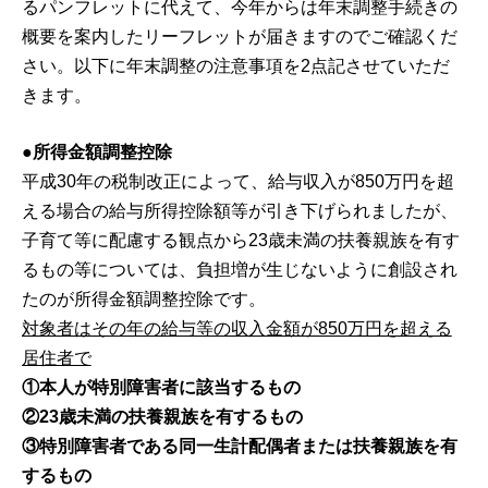
るパンフレットに代えて、今年からは年末調整手続きの
概要を案内したリーフレットが届きますのでご確認くだ
さい。以下に年末調整の注意事項を2点記させていただ
きます。
●所得金額調整控除
平成30年の税制改正によって、給与収入が850万円を超
える場合の給与所得控除額等が引き下げられましたが、
子育て等に配慮する観点から23歳未満の扶養親族を有す
るもの等については、負担増が生じないように創設され
たのが所得金額調整控除です。
対象者はその年の給与等の収入金額が850万円を超える
居住者で
①本人が特別障害者に該当するもの
②23歳未満の扶養親族を有するもの
③特別障害者である同一生計配偶者または扶養親族を有
するもの