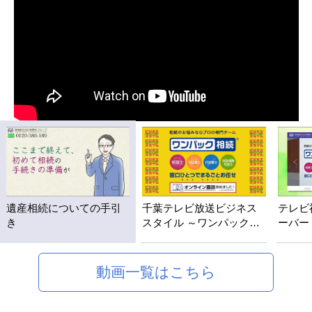
遺産相続についての手引
千葉テレビ放送ビジネス
テレビ
き
スタイル ～ワンパック相
ーバー
続～
～
動画一覧はこちら