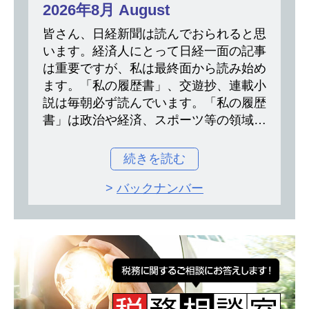
2026年8月 August
皆さん、日経新聞は読んでおられると思
います。経済人にとって日経一面の記事
は重要ですが、私は最終面から読み始め
ます。「私の履歴書」、交遊抄、連載小
説は毎朝必ず読んでいます。「私の履歴
書」は政治や経済、スポーツ等の領域で
大きな実績を残した人物が自身の半生を
1か月にわたって綴っています。読み物
続きを読む
として政治家…
>
バックナンバー