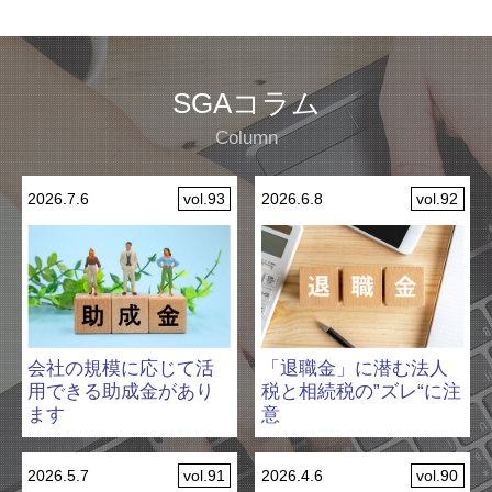
SGAコラム
Column
vol.93
vol.92
2026.7.6
2026.6.8
会社の規模に応じて活
「退職金」に潜む法人
用できる助成金があり
税と相続税の”ズレ“に注
ます
意
vol.91
vol.90
2026.5.7
2026.4.6