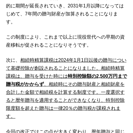
的に期間が延長されていき、2031年1月以降になっては
じめて、7年間の贈与財産が加算されることになりま
す。
この制度により、これまで以上に現役世代への早期の資
産移転が促されることになりそうです。
次に、
相続時精算課税は2024年1月1日以後の贈与につい
て基礎控除が創設されることになりました。相続時精算
課税は、贈与を受けた時には
特別控除額の2,500万円まで
贈与税がかからず
、相続時にその贈与財産と相続財産を
合計した金額で相続税を計算する制度です。一度選択す
ると暦年贈与を適用することができなくなり、特別控除
限度額を超えた贈与は一律20％の贈与税が課税されま
す。
今回の改正ではこの点が大きく変わり、
暦年贈与と同じ