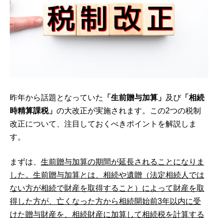
昨年から話題となっていた
「生前贈与加算」
及び
「相続
時精算課税」
の大改正が実施されます。この2つの税制
改正について、注目しておくべきポイントを解説しま
す。
まずは、
生前贈与加算の期間が延長されることになりま
した。生前贈与加算とは、相続や遺贈（法定相続人では
ない方が相続で財産を取得すること）によって財産を取
得した方が、亡くなった方から相続開始前3年以内に受
けた贈与財産を、相続財産に加算して相続税を計算する