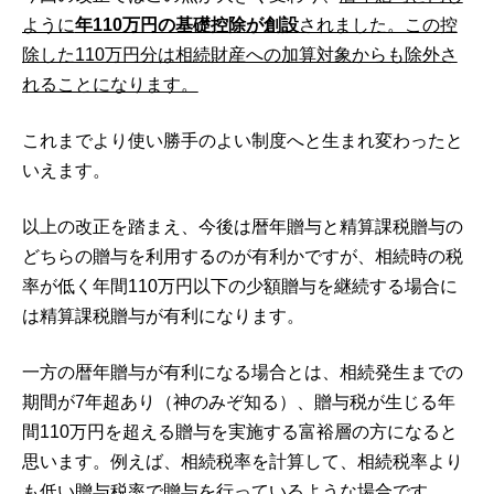
ように
年110万円の基礎控除が創設
されました。この控
除した110万円分は相続財産への加算対象からも除外さ
れることになります。
これまでより使い勝手のよい制度へと生まれ変わったと
いえます。
以上の改正を踏まえ、今後は暦年贈与と精算課税贈与の
どちらの贈与を利用するのが有利かですが、相続時の税
率が低く年間110万円以下の少額贈与を継続する場合に
は精算課税贈与が有利になります。
一方の暦年贈与が有利になる場合とは、相続発生までの
期間が7年超あり（神のみぞ知る）、贈与税が生じる年
間110万円を超える贈与を実施する富裕層の方になると
思います。例えば、相続税率を計算して、相続税率より
も低い贈与税率で贈与を行っているような場合です。