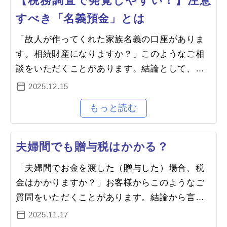
【税務調査で発覚しやすい！】注意
すべき「名義預金」とは
「故人が作ってくれた家族名義の口座がありま
す。相続財産になりますか？」このようなご相
談をいただくことがあります。結論として、名
義に関わらず亡くなった方（被相続人）が実質
2025.12.15
的に管理・運用していたお金は、…
夫婦間でも贈与税はかかる？
「夫婦間でお金を渡した（贈与した）場合、税
金はかかりますか？」お客様からこのようなご
質問をいただくことがあります。結論から言う
と、夫婦間であっても一定条件下で贈与税の対
2025.11.17
象となり、申告・納税が必要なケ…