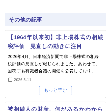
その他の記事
【1964年以来初】非上場株式の相続
税評価 見直しの動きに注目
2026年4月、日本経済新聞で非上場株式の相続
税評価の見直しが報じられました。あわせて、
国税庁も有識者会議の開催を公表しており、今
後の議論に注目が集まっています。1．非上場株
2026.5.11
式の相続税評価とは市場で取引さ…
被相続人の財産、何があるかわから