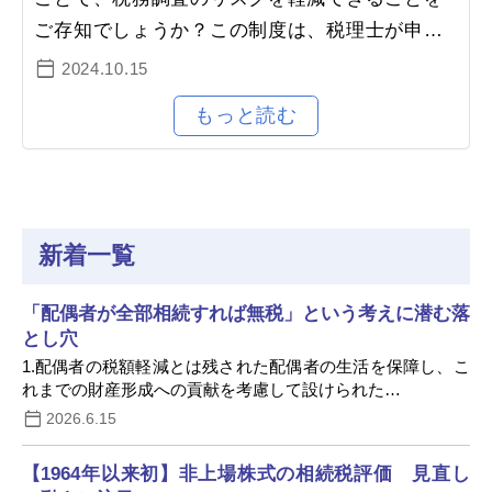
ご存知でしょうか？この制度は、税理士が申告
内容の正確性を証明するための書類を添付し、
2024.10.15
税務署に対して詳細に説明する仕…
新着一覧
「配偶者が全部相続すれば無税」という考えに潜む落
とし穴
1.配偶者の税額軽減とは残された配偶者の生活を保障し、こ
れまでの財産形成への貢献を考慮して設けられた…
2026.6.15
【1964年以来初】非上場株式の相続税評価 見直し