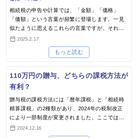
相続税の申告や計算では、「金額」「価格」
「価額」という言葉が頻繁に登場します。一見
似たように思えるこれらの言葉ですが、それぞ
れに異なる意味と使い方があります。日常では
2025.2.17
あまり気にすることはないかと思い…
110万円の贈与、どちらの課税方法が
有利？
贈与税の課税方法には「暦年課税」と「相続時
精算課税」の2種類があり、2024年の税制改正
により一部制度が変更されました。ここでは、
両者の内容と選択による違いについて解説しま
2024.12.16
す。●暦年課税暦年課税では、1年間…