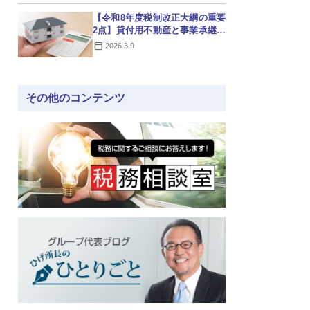
【令和8年度税制改正大綱の重要
2点】貸付用不動産と事業承継税
制の改正
2026.3.9
その他のコンテンツ