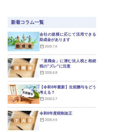
新着コラム一覧
会社の規模に応じて活用できる
助成金があります
2026.7.6
「退職金」に潜む法人税と相続
税の”ズレ“に注意
2026.6.8
【令和8年最新】生前贈与をどう
考える？
2026.5.7
令和8年度税制改正
2026.4.6