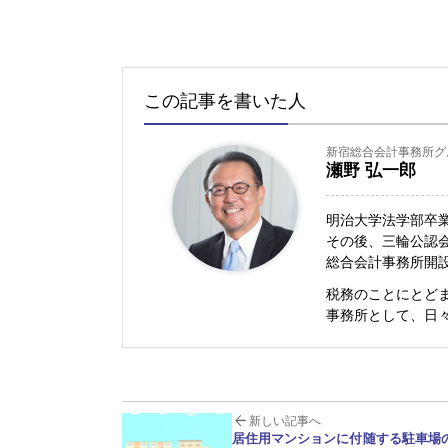
この記事を書いた人
新宿総合会計事務所グ
瀬野 弘一郎
明治大学法学部卒
その後、三輪公認会
総合会計事務所開
税務のことにとど
事務所として、日
新しい記事へ
居住用マンションに付随する駐車場