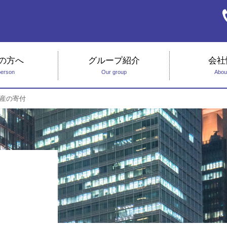
の方へ
グループ紹介
会社
person
Our group
Abou
産の寄付