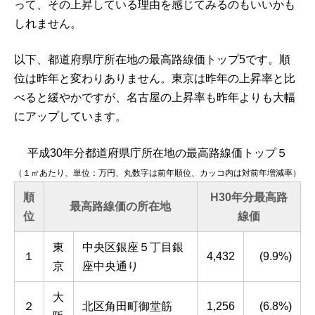
って、その上昇している理由を感じてみるのもいいかも
しれません。
以下、都道府県庁所在地の最高路線価トップ5です。順
位は昨年と変わりありません。東京は昨年の上昇率と比
べると緩やかですが、名古屋の上昇率も昨年よりも大幅
にアップしています。
平成30年分都道府県庁所在地の最高路線価トップ５
（１㎡あたり、単位：万円、丸数字は前年順位、カッコ内は対前年増減率）
順
H30年分最高路
最高路線価の所在地
位
線価
東
中央区銀座５丁目銀
１
4,432
(9.9%)
京
座中央通り
大
２
北区角田町御堂筋
1,256
(6.8%)