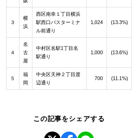
阪
西区南幸１丁目横浜
横
３
駅西口バスターミナ
1,024
(13.3%)
浜
ル前通り
名
中村区名駅1丁目名
４
古
1,000
(13.6%)
駅通り
屋
福
中央区天神２丁目渡
５
700
(11.1%)
岡
辺通り
この記事をシェアする