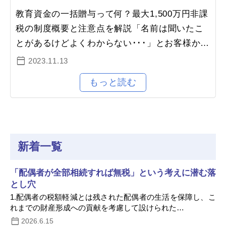
教育資金の一括贈与って何？最大1,500万円非課
税の制度概要と注意点を解説「名前は聞いたこ
とがあるけどよくわからない･･･」とお客様から
質問を受けることがある「教育資金の一括贈
2023.11.13
与」についてポイントを絞って解…
新着一覧
「配偶者が全部相続すれば無税」という考えに潜む落
とし穴
1.配偶者の税額軽減とは残された配偶者の生活を保障し、こ
れまでの財産形成への貢献を考慮して設けられた…
2026.6.15