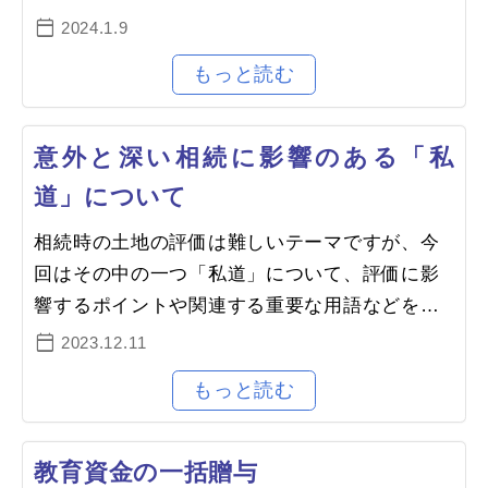
とは相続が開始されると、故人（被相続人）の
2024.1.9
財産は法定相続人の共有となりま…
意外と深い相続に影響のある「私
道」について
相続時の土地の評価は難しいテーマですが、今
回はその中の一つ「私道」について、評価に影
響するポイントや関連する重要な用語などをま
とめて解説します。1.道路とはまず前提となる
2023.12.11
重要な知識として、建築基準法上…
教育資金の一括贈与