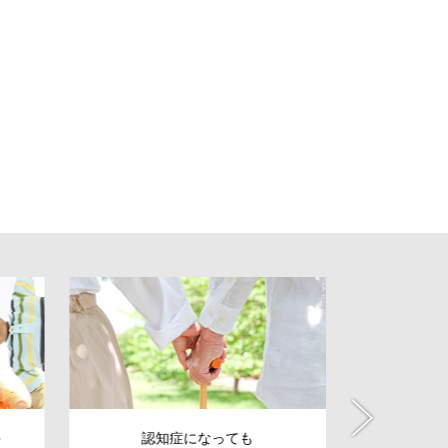
認知症になっても
会社の10年先