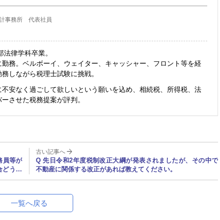
計事務所 代表社員
部法律学科卒業。
に勤務。ベルボーイ、ウェイター、キャッシャー、フロント等を経
勤務しながら税理士試験に挑戦。
に不安なく過ごして欲しいという願いを込め、相続税、所得税、法
バーさせた税務提案が評判。
古い記事へ
務員等が
Q 先日令和2年度税制改正大綱が発表されましたが、その中で
合どうし
不動産に関係する改正があれば教えてください。
一覧へ戻る