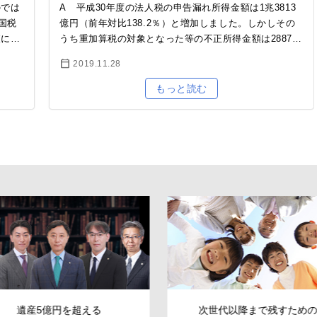
のでは
A 平成30年度の法人税の申告漏れ所得金額は1兆3813
国税
億円（前年対比138.2％）と増加しました。しかしその
査につ
うち重加算税の対象となった等の不正所得金額は2887億
の事
円（同99.9％）でほぼ横ばいとなりました。平成30年度
2019.11.28
の…
5億円を超える
次世代以降まで残す
ための