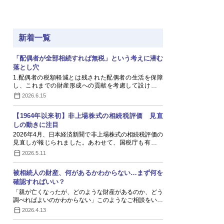
新着一覧
「配偶者が全部相続すれば無税」という考えに潜む
落とし穴
1.配偶者の税額軽減とは残された配偶者の生活を保障
し、これまでの財産形成への貢献を考慮して設けられ
た…
2026.6.15
【1964年以来初】非上場株式の相続税評価 見直
しの動きに注目
2026年4月、日本経済新聞で非上場株式の相続税評価の
見直しが報じられました。あわせて、国税庁も有識者
会…
2026.5.11
被相続人の財産、何があるかわからない…まず何を
確認すればいい？
「親が亡くなったが、どのような財産があるのか、どう
調べればよいのかわからない」このようなご相談をい…
2026.4.13