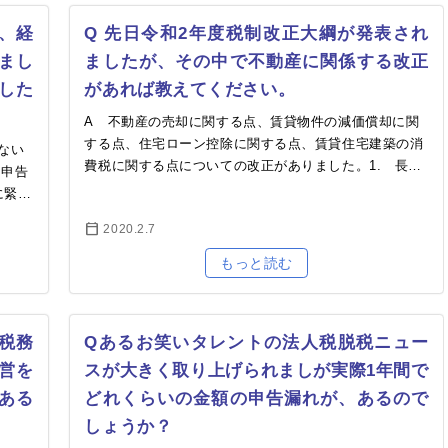
、経
Q 先日令和2年度税制改正大綱が発表され
まし
ましたが、その中で不動産に関係する改正
した
があれば教えてください。
A 不動産の売却に関する点、賃貸物件の減価償却に関
する点、住宅ローン控除に関する点、賃貸住宅建築の消
ない
費税に関する点についての改正がありました。1. 長期
に申告
間にわたって空き地になっている不動産を売却した際
に緊急
の…
大限
2020.2.7
税務
Qあるお笑いタレントの法人税脱税ニュー
営を
スが大きく取り上げられましが実際1年間で
ある
どれくらいの金額の申告漏れが、あるので
しょうか？