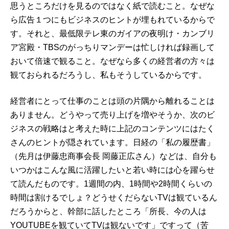
思うところだけを見るのではなく紙で読むこと。なぜな
ら広告１つにもビジネスのヒントが埋もれているからで
す。それと、最低限テレ東のガイアの夜明け・カンブリ
ア宮殿・TBSのがっちりマンデーは忙しければ録画して
おいて倍速で観ること。なぜなら多くの経営者の方々は
観ておられるだろうし、私もそうしているからです。
経営者にとって仕事のことは頭の片隅から離れることは
ありません。どうやって売り上げを増やそうか、次のビ
ジネスの戦略はと考えた時に上記のコンテンツにはたく
さんのヒントが隠されています。日経の「私の履歴書」
（先月は伊藤忠商事会長 岡藤正広さん）などは、自分も
いつかはこんな風に活躍したいと若い時には心を躍らせ
て読んだものです。1週間の内、1時間や2時間くらいの
時間は割けるでしょ？どうせくだらないTVは観ているん
だろうからと、幹部に話したところ「所長、今の人は
YOUTUBEを観ていてTVは観ないです」ですって（苦