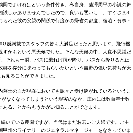
鶴岡でよければという条件付き。私自身、藤澤周平の小説の舞
知識しかありませんでしたので、良いも悪いも…。すぐさま3
おられた彼の父親の関係で何度かの帰省の都度、宿泊・食事・
手作り感満載でスタッフの皆も大満足だったと思います。飛行機
返すかもという悪天候でした。そんな天候の中、大変不思議だ
所、それも一瞬。バスに乗れば雨が降り、バスから降りると止
故郷を存分に味わってもらいたいという吉野の強い気持ちが天
度も見ることができました。
内藩士の血が現在においても脈々と受け継がれているというこ
会社がなくなってしまうという現実のなか、庄内には数百年十数
たあることからもうかがい知ることができます。
も続いている農園ですが、当代はまだお若いご夫婦です。ご主
岡甲州のワイナリーのジェネラルマネージャーをなさっていま