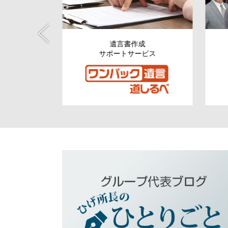
税資金の
遺言書作成
援
サポートサービス