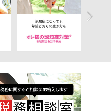
の
認知症になっても
会社の
希望どおりの生き方を
事業