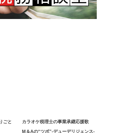
りごと
カラオケ税理士の
事業承継応援歌
M＆Aの“ツボ”
-デューデリジェンス-