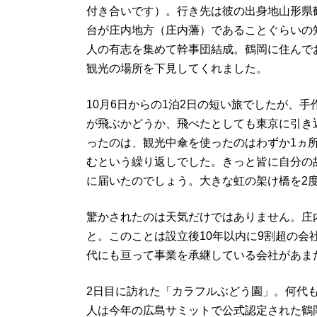
付き合いです）。行き先は彼の出身地山形県
台が庄内地方（庄内藩）であることぐらいの
人の有志を集めて幹事団結成。鶴岡に住んで
観光の場所を下見してくれました。
10月6日からの1泊2日の短い旅でしたが、
が飛ぶかどうか、飛べたとしても東京に引き
ったのは、観光中傘を使ったのはわずか1ヵ
むという繰り返しでした。きっと皆に自分の
に届いたのでしょう。大きな虹の架け橋を2
驚かされたのは天気だけではありません。庄
と。このことは設立後10年以内に9割超の
代にも亘って事業を承継している会社があま
2日目に訪れた「カラフルぶどう園」。何代
人は今年の広島サミットで公式認定された鶴