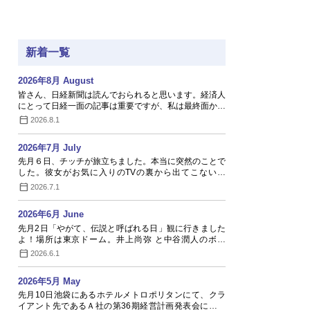
新着一覧
2026年8月 August
皆さん、日経新聞は読んでおられると思います。経済人
にとって日経一面の記事は重要ですが、私は最終面か…
2026.8.1
2026年7月 July
先月６日、チッチが旅立ちました。本当に突然のことで
した。彼女がお気に入りのTVの裏から出てこないの
で…
2026.7.1
2026年6月 June
先月2日「やがて、伝説と呼ばれる日」観に行きました
よ！場所は東京ドーム。井上尚弥 と中谷潤人のボク
シ…
2026.6.1
2026年5月 May
先月10日池袋にあるホテルメトロポリタンにて、クラ
イアント先であるＡ社の第36期経営計画発表会に出席