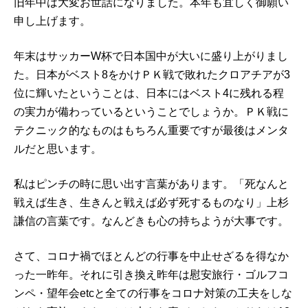
旧年中は大変お世話になりました。本年も宜しく御願い
申し上げます。
年末はサッカーW杯で日本国中が大いに盛り上がりまし
た。日本がベスト8をかけＰＫ戦で敗れたクロアチアが3
位に輝いたということは、日本にはベスト4に残れる程
の実力が備わっているということでしょうか。ＰＫ戦に
テクニック的なものはもちろん重要ですが最後はメンタ
ルだと思います。
私はピンチの時に思い出す言葉があります。「死なんと
戦えば生き、生きんと戦えば必ず死するものなり」上杉
謙信の言葉です。なんどきも心の持ちようが大事です。
さて、コロナ禍でほとんどの行事を中止せざるを得なか
った一昨年。それに引き換え昨年は慰安旅行・ゴルフコ
ンペ・望年会etcと全ての行事をコロナ対策の工夫をしな