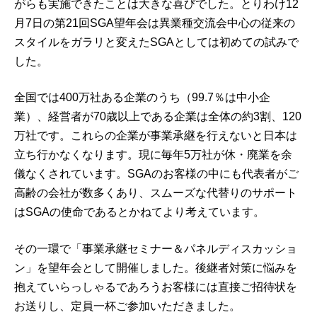
がらも実施できたことは大きな喜びでした。とりわけ12
月7日の第21回SGA望年会は異業種交流会中心の従来の
スタイルをガラリと変えたSGAとしては初めての試みで
した。
全国では400万社ある企業のうち（99.7％は中小企
業）、経営者が70歳以上である企業は全体の約3割、120
万社です。これらの企業が事業承継を行えないと日本は
立ち行かなくなります。現に毎年5万社が休・廃業を余
儀なくされています。SGAのお客様の中にも代表者がご
高齢の会社が数多くあり、スムーズな代替りのサポート
はSGAの使命であるとかねてより考えています。
その一環で「事業承継セミナー＆パネルディスカッショ
ン」を望年会として開催しました。後継者対策に悩みを
抱えていらっしゃるであろうお客様には直接ご招待状を
お送りし、定員一杯ご参加いただきました。