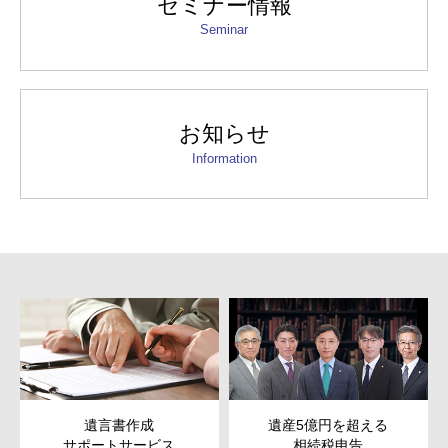
セミナー情報
Seminar
お知らせ
Information
遺産5億円を超える
次世代以降まで残す
ビス
相続税申告
ための
財産管理