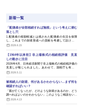
新着一覧
「配偶者が全部相続すれば無税」という考えに潜む
落とし穴
1.配偶者の税額軽減とは残された配偶者の生活を保障
し、これまでの財産形成への貢献を考慮して設けられ
た…
2026.6.15
【1964年以来初】非上場株式の相続税評価 見直
しの動きに注目
2026年4月、日本経済新聞で非上場株式の相続税評価の
見直しが報じられました。あわせて、国税庁も有識者
会…
2026.5.11
被相続人の財産、何があるかわからない…まず何を
確認すればいい？
「親が亡くなったが、どのような財産があるのか、どう
調べればよいのかわからない」このようなご相談をい…
2026.4.13