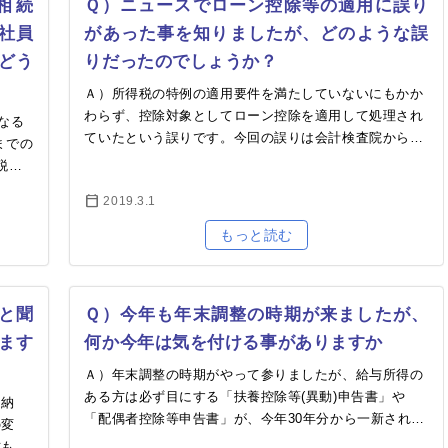
相続
Ｑ）ニュースでローン控除等の適用に誤り
会社員
があった事を知りましたが、どのような誤
どう
りだったのでしょうか？
Ａ）所得税の特例の適用要件を満たしていないにもかか
わらず、控除対象としてローン控除を適用して処理され
なる
ていたという誤りです。今回の誤りは会計検査院からの
までの
指摘で判明いたしました。国税局はこの指摘を受けて…
税を
で確
2019.3.1
と聞
Ｑ）今年も年末調整の時期が来ましたが、
ます
何か今年は気を付ける事がありますか
Ａ）年末調整の時期がやって参りましたが、給与所得の
ある方は必ず目にする「扶養控除等(異動)申告書」や
ニ納
「配偶者控除等申告書」が、今年30年分から一新されま
の変
した。特に大きな変更は配偶者控除に関する控除額の
式も、