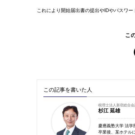
これにより開始届出書の提出やIDやパスワ
こ
この記事を書いた人
税理士法人新宿総合会
杉江 延雄
慶應義塾大学 法学
卒業後、某ホテル