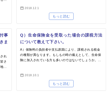
計…
ドを利
2018.12.1
付事
Q）生命保険金を受取った場合の課税方法
きま
について教えて下さい。
。
A）保険料の負担者や支払原因により、課税される税金
の種類が異なります。もしもの時の備えとして、生命保
供され
険に加入されている方も多いのではないでしょうか。ご
。皆さ
存知のとおり、生命保険料は確定申告において所得税
宅地等
や…
正に…
2018.10.1