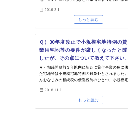
納税者利便の向上のため、今年1月から「QRコー
2019.2.1
用した…
Ｑ）30年度改正で小規模宅地特例の貸
業用宅地等の要件が厳しくなったと聞
したが、その点について教えて下さい
Ａ）相続開始前３年以内に新たに貸付事業の用に
た宅地等は小規模宅地特例の対象外とされました
んおなじみの相続税の優遇税制のひとつ、小規模
の特例（相続税法第６９条）。平成30年の税制改
2018.11.1