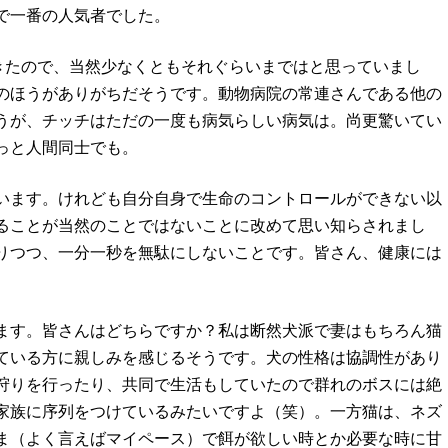
で一番の人気者でした。
生きたので、当然少なくともそれぐらいまではと思っていまし
のほうがありがちだそうです。動物病院の常連さんである他の
うが、チッチはただの一度も病気らしい病気は。尚更驚いてい
っと人間同士でも。
います。けれども自分自身で生命のコントロールができない以
ることが当然のことではないことに改めて思い知らされまし
りつつ、一分一秒を無駄にしないことです。皆さん、健康には
ます。皆さんはどちらですか？私は断然犬派で妻はもちろん猫
ている方に親しみを感じるそうです。犬の性格は協調性があり
狩りを行ったり、共同で生活もしていたので群れのボスには絶
家族に序列をつけているみたいですよ（笑）。一方猫は、ネズ
ま（よく言えばマイペース）で餌が欲しい時とか必要な時に甘