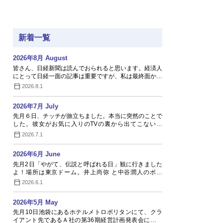
新着一覧
2026年8月 August
皆さん、日経新聞は読んでおられると思います。経済人
にとって日経一面の記事は重要ですが、私は最終面か…
2026.8.1
2026年7月 July
先月６日、チッチが旅立ちました。本当に突然のことで
した。彼女がお気に入りのTVの裏から出てこないの
で…
2026.7.1
2026年6月 June
先月2日「やがて、伝説と呼ばれる日」観に行きました
よ！場所は東京ドーム。井上尚弥 と中谷潤人のボク
シ…
2026.6.1
2026年5月 May
先月10日池袋にあるホテルメトロポリタンにて、クラ
イアント先であるＡ社の第36期経営計画発表会に出席