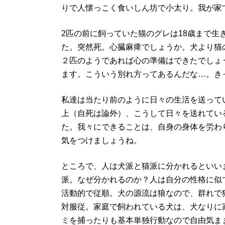
りで人懐っこく食いしん坊で小太り。我が家
2匹の前に飼っていた猫のグレは18歳まで
た。突然死。心臓麻痺でしょうか。犬より猫
２匹のようであれば心の準備はできたでしょ
ます。こういう別れ方ってあるんだな…。き
私達は当たり前のように日々の生活を送って
上（自死は論外）、こうして日々を送れてい
た。我々にできることは、自身の身体を労わ
気をつけましょうね。
ところで、人は犬派と猫派に分かれるといい
派。なぜ分かれるのか？人は自分の性格に似
活動的で従順。犬の源流は狼なので、群れで
対服従。家庭で飼われている犬は、犬なりに
ミを捕ったりも基本単独行動なので自由気ま