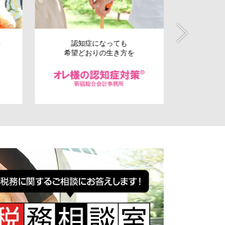
の
認知症になっても
会社の
希望どおりの生き方を
事業