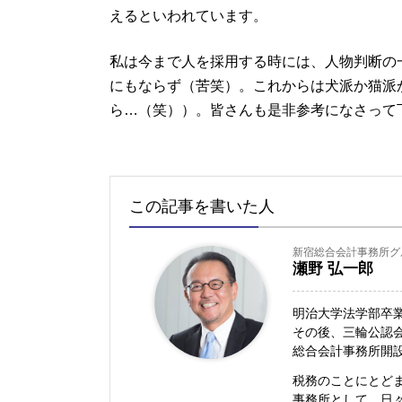
えるといわれています。
私は今まで人を採用する時には、人物判断の
にもならず（苦笑）。これからは犬派か猫派
ら…（笑））。皆さんも是非参考になさって
この記事を書いた人
新宿総合会計事務所グ
瀬野 弘一郎
明治大学法学部卒
その後、三輪公認会
総合会計事務所開
税務のことにとど
事務所として、日