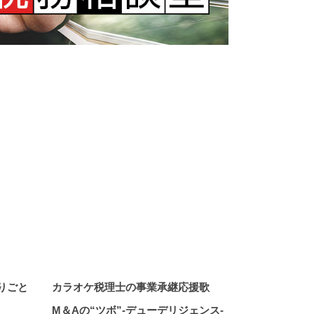
りごと
カラオケ税理士の
事業承継応援歌
M＆Aの“ツボ”
-デューデリジェンス-