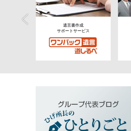
税資金の
遺言書作成
援
サポートサービス