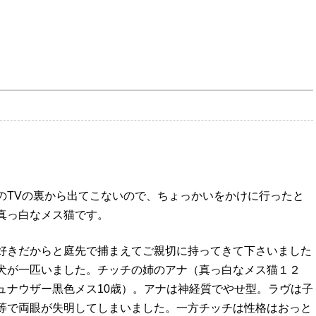
のTVの裏から出てこないので、ちょっかいをかけに行ったと
真っ白なメス猫です。
好きだからと庭先で捕まえてご親切に持ってきて下さいました
犬が一匹いました。チッチの姉のアナ（真っ白なメス猫１２
ュナウザー黒色メス10歳）。アナは神経質でやせ型。ラヴは子
等で両眼が失明してしまいました。一方チッチは性格はおっと