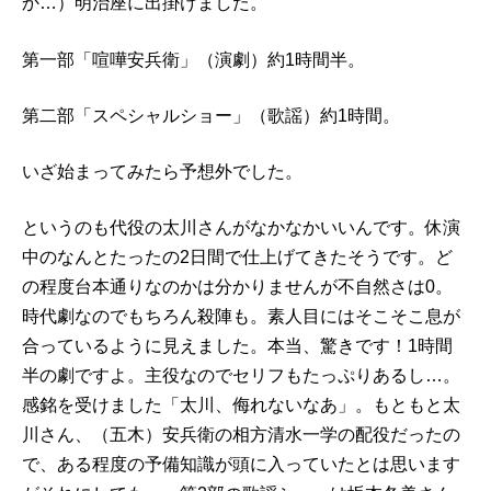
か…）明治座に出掛けました。
第一部「喧嘩安兵衛」（演劇）約1時間半。
第二部「スペシャルショー」（歌謡）約1時間。
いざ始まってみたら予想外でした。
というのも代役の太川さんがなかなかいいんです。休演
中のなんとたったの2日間で仕上げてきたそうです。ど
の程度台本通りなのかは分かりませんが不自然さは0。
時代劇なのでもちろん殺陣も。素人目にはそこそこ息が
合っているように見えました。本当、驚きです！1時間
半の劇ですよ。主役なのでセリフもたっぷりあるし…。
感銘を受けました「太川、侮れないなあ」。もともと太
川さん、（五木）安兵衛の相方清水一学の配役だったの
で、ある程度の予備知識が頭に入っていたとは思います