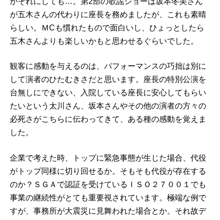
がそれにしても…。第2部の歌謡ショーは坂本冬美さん
が五木さんの代わりに座長を務めましたが、これも素晴
らしい。ＭCも慣れたもので面白いし、ひょっとしたら
五木さんよりも楽しいかもと思わせるぐらいでした。
観客に感動を与えるのは、パフォーマンスの巧拙は別に
して演者のひたむきさだと思います。座長の特別公演を
台無しにできない、入院している座長に安心してもらい
たいという太川さん、坂本さんやその他の演者の方々の
必死さがこちらに伝わってきて、ある種の感動を覚えま
した。
企業で考えた時、トップに緊急事態が生じた場合、代役
がトップ同様に切り回せるか。そもそも代役が存在する
のか？ＳＧＡで認証を受けているＩＳＯ２７００１でも
事業の継続性がとても重要視されています。極端な例で
すが、事務所が大震災に見舞われた場合とか。それ故デ