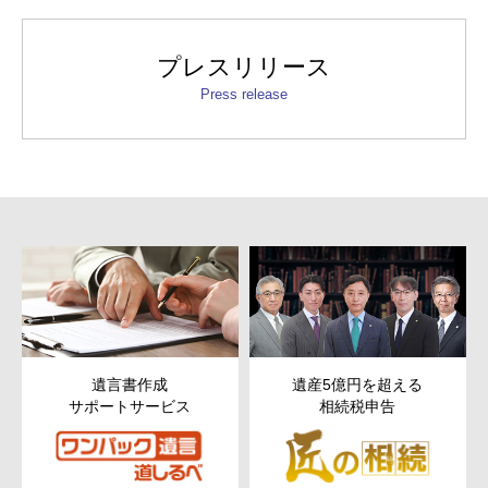
プレスリリース
Press release
遺言書作成
遺産5億円を超える
次世代以降
ートサービス
相続税申告
ための
財