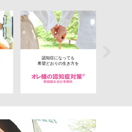
の
認知症になっても
会社の
希望どおりの生き方を
事業