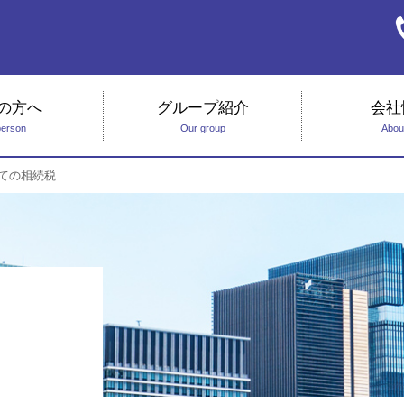
の方へ
グループ紹介
会社
person
Our group
Abou
ての相続税