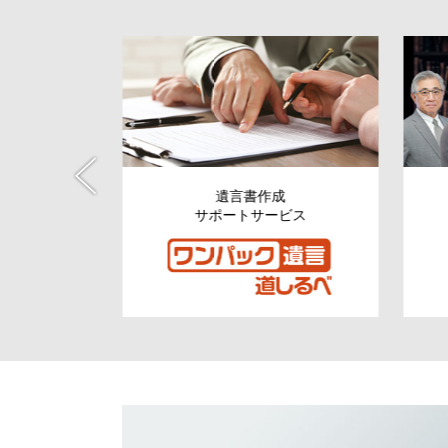
税資金の
遺言書作成
援
サポートサービス