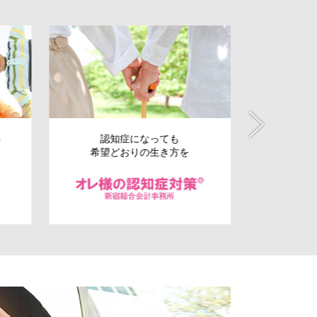
の
認知症になっても
会社の
希望どおりの生き方を
事業