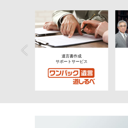
税資金の
遺言書作成
援
サポートサービス