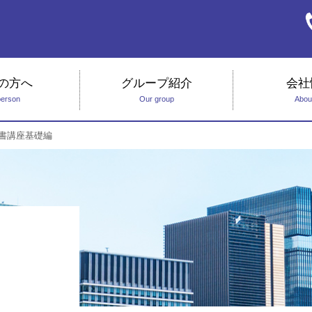
の方へ
グループ紹介
会社
person
Our group
Abou
書講座基礎編